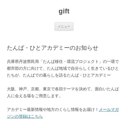
コ
ン
gift
テ
ン
ツ
へ
ス
メニュー
キ
ッ
プ
たんば・ひとアカデミーのお知らせ
兵庫県丹波県民局「たんば移住・環流プロジェクト」の一環で
都市部の方に向けて、たんば地域で自分らしく生きているひと
たちが、たんばでの暮らしを語るたんば・ひとアカデミー
大阪、神戸、京都、東京で各回テーマを決めて、面白いたんば
人に会える場をご用意します。
アカデミー最新情報や地方のくらし情報をお届け！
メールマガ
ジンの登録はこちら