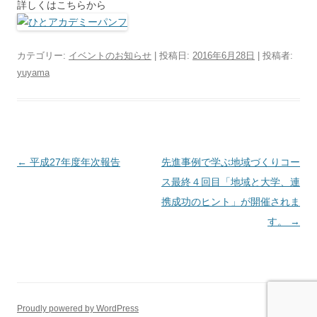
詳しくはこちらから
カテゴリー:
イベントのお知らせ
| 投稿日:
2016年6月28日
|
投稿者:
yuyama
投
←
平成27年度年次報告
先進事例で学ぶ地域づくりコー
稿
ス最終４回目「地域と大学、連
ナ
携成功のヒント」が開催されま
ビ
す。
→
ゲ
ー
シ
ョ
Proudly powered by WordPress