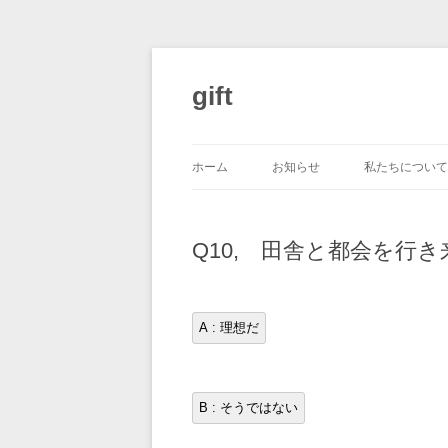
コ
ン
テ
gift
ン
ツ
へ
ス
キ
ッ
ホーム
お知らせ
私たちについて
プ
団体概要
Q10, 田舎と都会を行
メンバー一覧
A : 理想だ
B : そうではない