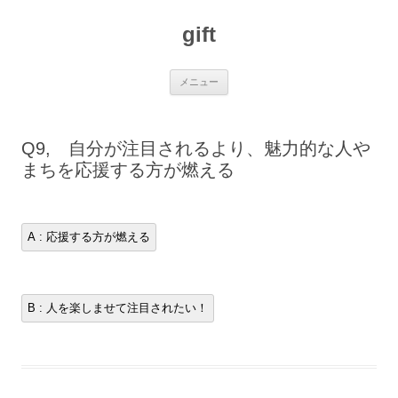
コ
ン
gift
テ
ン
ツ
へ
ス
メニュー
キ
ッ
プ
Q9, 自分が注目されるより、魅力的な人や
まちを応援する方が燃える
A : 応援する方が燃える
B : 人を楽しませて注目されたい！