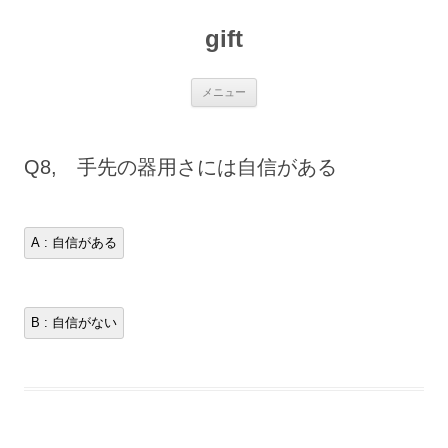
コ
ン
gift
テ
ン
ツ
へ
ス
メニュー
キ
ッ
プ
Q8, 手先の器用さには自信がある
A : 自信がある
B : 自信がない