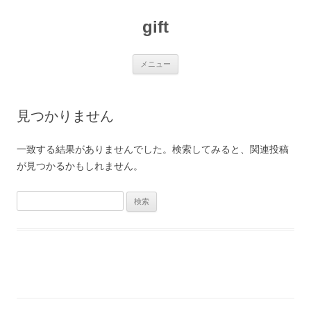
コ
ン
gift
テ
ン
ツ
へ
ス
メニュー
キ
ッ
プ
見つかりません
一致する結果がありませんでした。検索してみると、関連投稿
が見つかるかもしれません。
検
索: