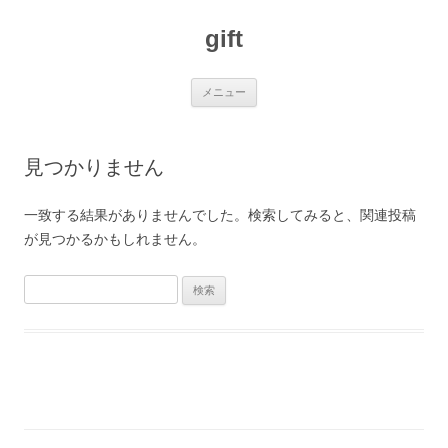
コ
ン
gift
テ
ン
ツ
へ
ス
メニュー
キ
ッ
プ
見つかりません
一致する結果がありませんでした。検索してみると、関連投稿
が見つかるかもしれません。
検
索: