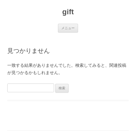
コ
ン
gift
テ
ン
ツ
へ
ス
メニュー
キ
ッ
プ
見つかりません
一致する結果がありませんでした。検索してみると、関連投稿
が見つかるかもしれません。
検
索: