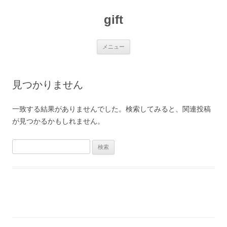
コ
ン
gift
テ
ン
ツ
へ
ス
メニュー
キ
ッ
プ
見つかりません
一致する結果がありませんでした。検索してみると、関連投稿
が見つかるかもしれません。
検
索: